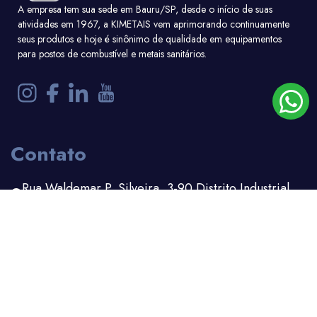
A empresa tem sua sede em Bauru/SP, desde o início de suas
atividades em 1967, a KIMETAIS vem aprimorando continuamente
seus produtos e hoje é sinônimo de qualidade em equipamentos
para postos de combustível e metais sanitários.
Contato
Rua Waldemar P. Silveira, 3-90 Distrito Industrial
Bauru - SP
(14) 3203-1100
(14) 99156-6162
comercial.adm@kimetais.com.br