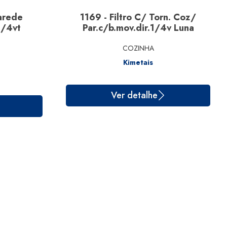
arede
1169 - Filtro C/ Torn. Coz/
1/4vt
Par.c/b.mov.dir.1/4v Luna
COZINHA
Kimetais
Ver detalhe