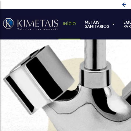
METAIS
EQ
INÍCIO
SANITÁRIOS
PA