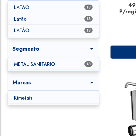
49
LATAO
13
P/regi
Latão
13
LATÃO
13
Segmento
METAL SANITARIO
13
Marcas
Kimetais