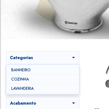
Categorias
BANHEIRO
COZINHA
LAVANDERIA
Acabamento