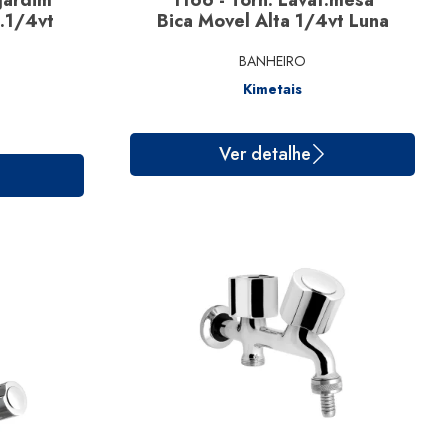
.1/4vt
Bica Movel Alta 1/4vt Luna
BANHEIRO
Kimetais
Ver detalhe