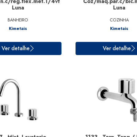
n.c/reg.flex.met.1/4vt
Coz/maq.par.c/bic.m
Luna
Luna
BANHEIRO
COZINHA
Kimetais
Kimetais
Ver detalhe
Ver detalhe
 - Mist. Lavatorio
1133 - Torn. Tanq./