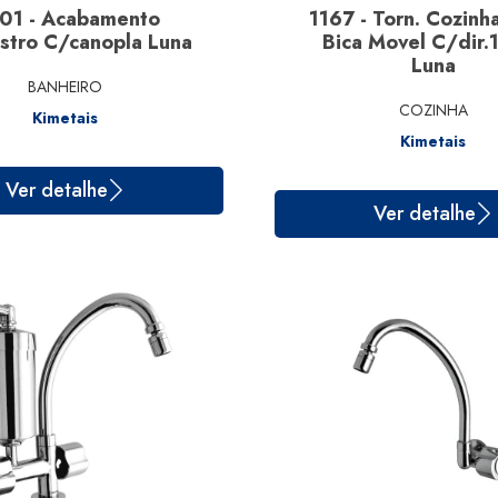
01 - Acabamento
1167 - Torn. Cozinh
stro C/canopla Luna
Bica Movel C/dir.
Luna
BANHEIRO
COZINHA
Kimetais
Kimetais
Ver detalhe
Ver detalhe