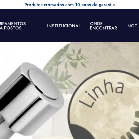
Produtos cromados com 10 anos de garantia
UIPAMENTOS
ONDE
INSTITUCIONAL
NOTÍ
RA POSTOS
ENCONTRAR