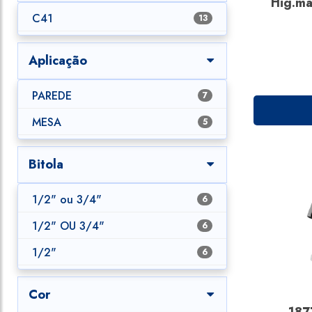
Hig.ma
C41
13
Aplicação
PAREDE
7
MESA
5
Bitola
1/2" ou 3/4"
6
1/2" OU 3/4"
6
1/2"
6
Cor
1877