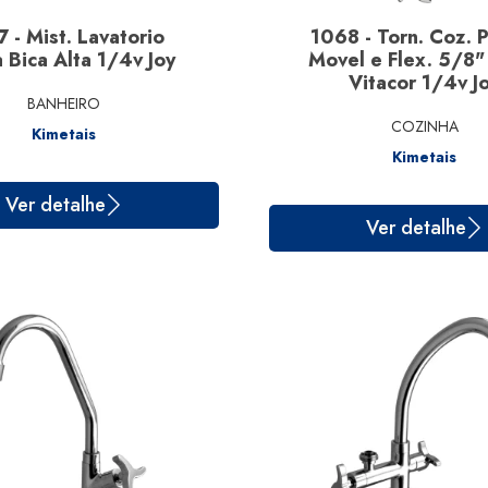
 - Mist. Lavatorio
1068 - Torn. Coz. P
 Bica Alta 1/4v Joy
Movel e Flex. 5/8"
Vitacor 1/4v J
BANHEIRO
COZINHA
Kimetais
Kimetais
Ver detalhe
Ver detalhe