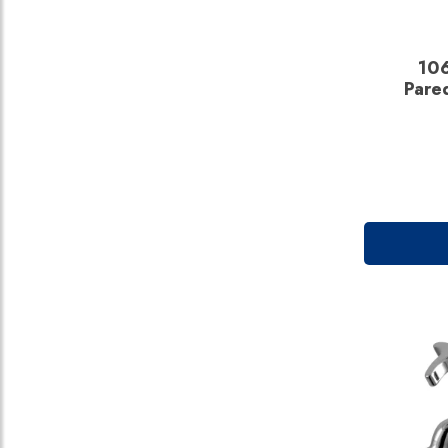
106
Pare