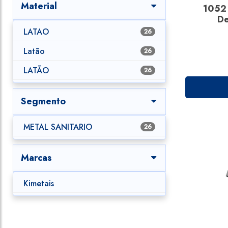
Material
1052 
De
LATAO
26
Latão
26
LATÃO
26
Segmento
METAL SANITARIO
26
Marcas
Kimetais