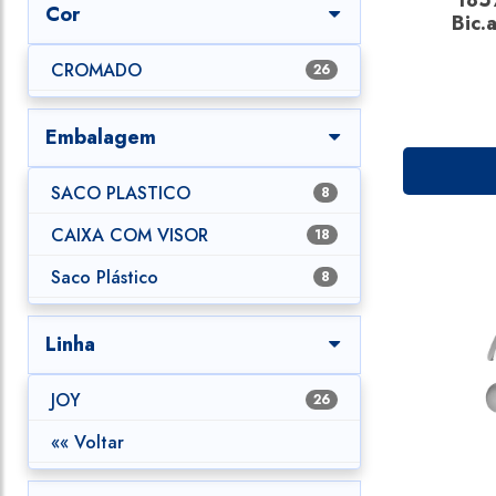
Cor
Bic.
CROMADO
26
Embalagem
SACO PLASTICO
8
CAIXA COM VISOR
18
Saco Plástico
8
Linha
JOY
26
«« Voltar