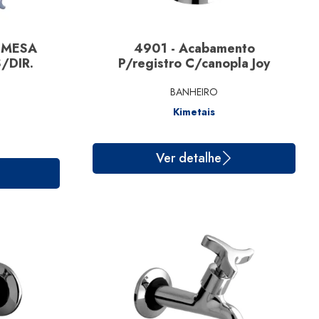
. MESA
4901 - Acabamento
/DIR.
P/registro C/canopla Joy
BANHEIRO
Kimetais
Ver detalhe