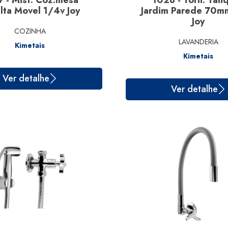
alta Movel 1/4v Joy
Jardim Parede 70m
Joy
COZINHA
LAVANDERIA
Kimetais
Kimetais
Ver detalhe
Ver detalhe