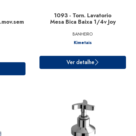
1093 - Torn. Lavatorio
.mov.sem
Mesa Bica Baixa 1/4v Joy
BANHEIRO
Kimetais
Ver detalhe