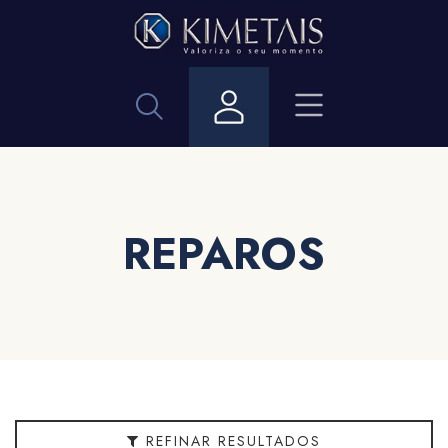
Filtrar
ASSISTENCIA
Acabamento
Bitola
REPAROS
Cor
Embalagem
Linha
REFINAR RESULTADOS