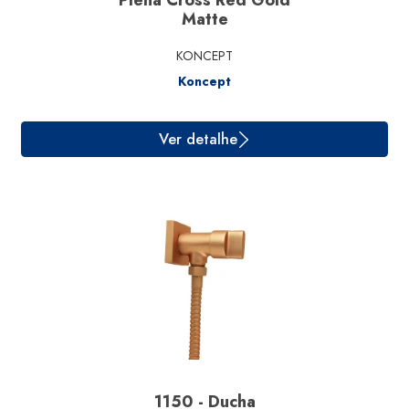
Plena Cross Red Gold
Matte
Ver detalhe
KONCEPT
Koncept
1150 - Ducha