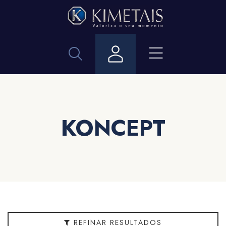
Filtrar
BANHEIRO
Acabamento
Aplicação
KONCEPT
Bitola
Cor
Embalagem
REFINAR RESULTADOS