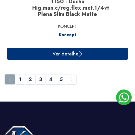
1150 - Ducha
Hig.man.c/reg.flex.met.1/4vt
Plena Slim Black Matte
KONCEPT
Koncept
Ver detalhe
1
2
3
4
5