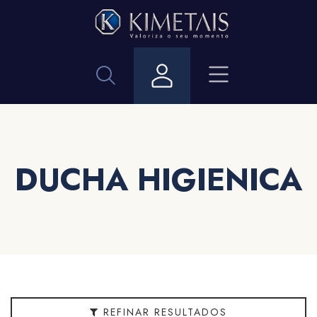
Filtrar
BANHEIRO
Acabamento
Aplicação
DUCHA HIGIENICA
Bitola
Cor
Embalagem
REFINAR RESULTADOS