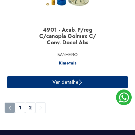
4901 - Acab. P/reg
C/canopla Golmax C/
Conv. Docol Abs
BANHEIRO
Kimetais
Ver detalhe
1
2