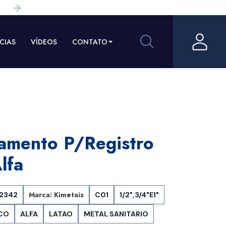
CIAS
VÍDEOS
CONTATO
amento P/registro
lfa
Marca: Kimetais
02342
C01
1/2",3/4"E1"
CO
ALFA
LATAO
METAL SANITARIO