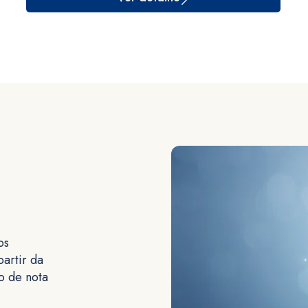
os
artir da
o de nota