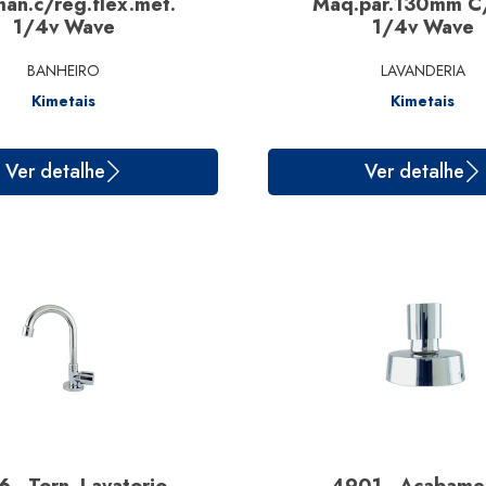
man.c/reg.flex.met.
Maq.par.130mm C
1/4v Wave
1/4v Wave
BANHEIRO
LAVANDERIA
Kimetais
Kimetais
Ver detalhe
Ver detalhe
 - Torn. Lavatorio
4901 - Acabame