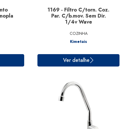
nto
1169 - Filtro C/torn. Coz.
nopla
Par. C/b.mov. Sem Dir.
1/4v Wave
COZINHA
Kimetais
Ver detalhe