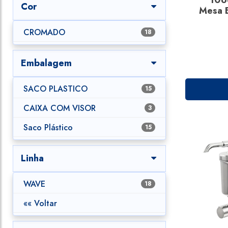
Cor
Mesa B
CROMADO
18
Embalagem
SACO PLASTICO
15
CAIXA COM VISOR
3
Saco Plástico
15
Linha
WAVE
18
«« Voltar