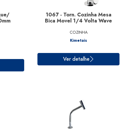
que/
1067 - Torn. Cozinha Mesa
00mm
Bica Movel 1/4 Volta Wave
COZINHA
Kimetais
Ver detalhe