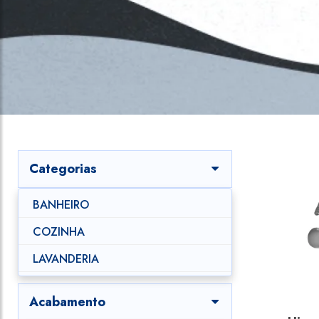
Categorias
BANHEIRO
COZINHA
LAVANDERIA
Acabamento