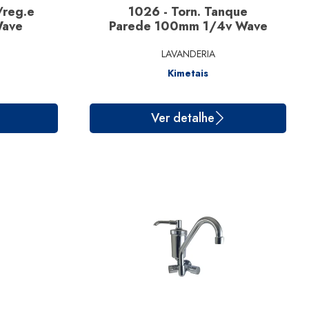
/reg.e
1026 - Torn. Tanque
Wave
Parede 100mm 1/4v Wave
LAVANDERIA
Kimetais
Ver detalhe