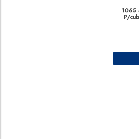
1065 -
P/cub