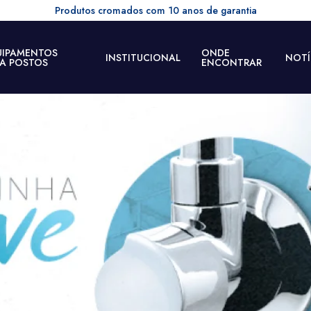
Produtos cromados com 10 anos de garantia
UIPAMENTOS
ONDE
INSTITUCIONAL
NOTÍ
RA POSTOS
ENCONTRAR