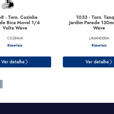
8 - Torn. Cozinha
1033 - Torn. Tan
de Bica Movel 1/4
Jardim Parede 130
Volta Wave
Wave
COZINHA
LAVANDERIA
Kimetais
Kimetais
Ver detalhe
Ver detalhe