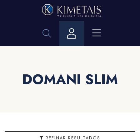
Filtrar
ACESSORIOS
PARA
BANHEIROS
Acabamento
DOMANI SLIM
Bitola
Cor
Embalagem
REFINAR RESULTADOS