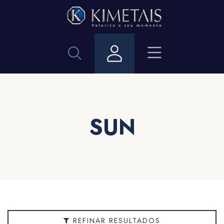
Filtrar
Categorias
Acabamento
Aplicação
SUN
Bitola
Cor
Embalagem
REFINAR RESULTADOS