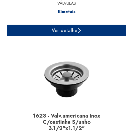
VÁLVULAS
Kimetais
Ver detalhe
1623 - Valv.americana Inox
C/cestinha S/unho
3.1/2"x1.1/2"