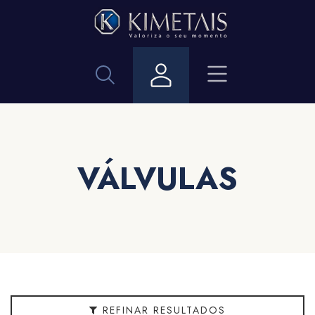
Filtrar
Categorias
Acabamento
Bitola
VÁLVULAS
Cor
Embalagem
Linha
REFINAR RESULTADOS