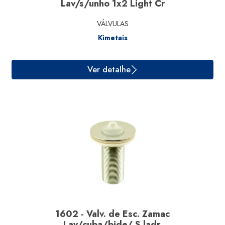
Lav/s/unho 1x2 Light Cr
VÁLVULAS
Kimetais
Ver detalhe
1602 - Valv. de Esc. Zamac
Lav/cuba/bide/ S.ladr.