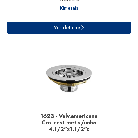
Kimetais
1623 - Valv.americana
Coz.cest.met.s/unho
4.1/2"x1.1/2"c