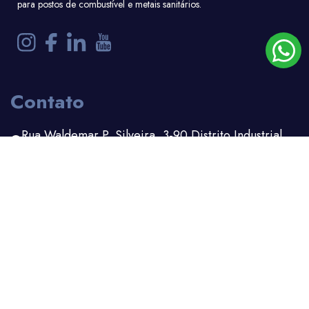
para postos de combustível e metais sanitários.
Contato
Rua Waldemar P. Silveira, 3-90 Distrito Industrial
Bauru - SP
(14) 3203-1100
(14) 99156-6162
comercial.adm@kimetais.com.br