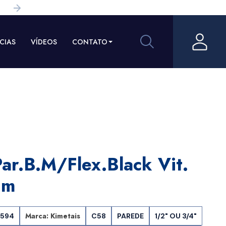
CIAS
VÍDEOS
CONTATO
ar.b.m/flex.black Vit.
im
Marca: Kimetais
2594
C58
PAREDE
1/2" OU 3/4"