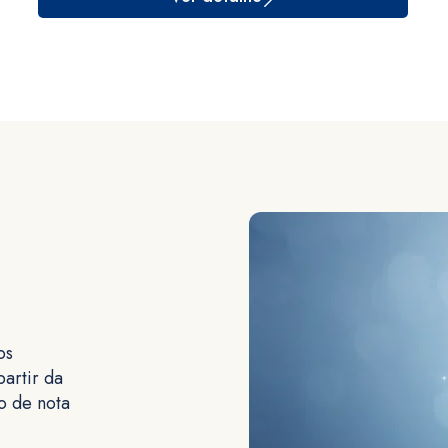
os
artir da
o de nota