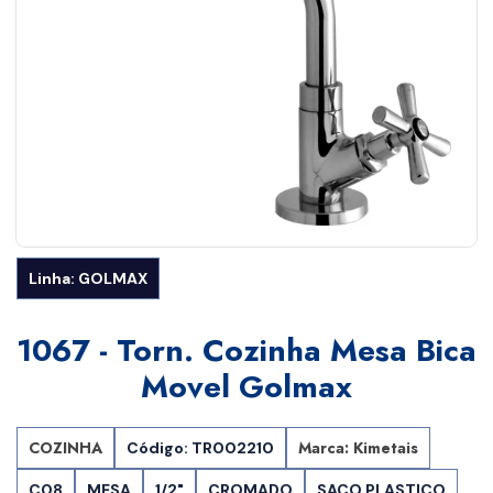
Linha: GOLMAX
1067 - Torn. Cozinha Mesa Bica
Movel Golmax
COZINHA
Marca: Kimetais
Código: TR002210
C08
MESA
1/2"
CROMADO
SACO PLASTICO