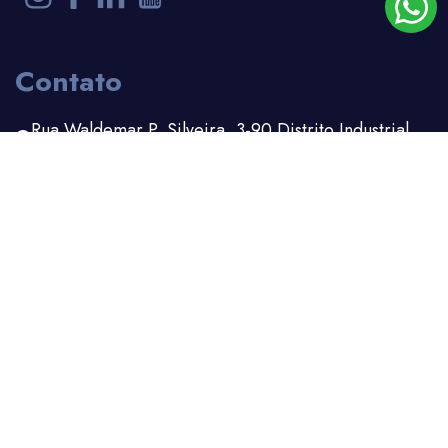
Contato
Rua Waldemar P. Silveira, 3-90 Distrito Industrial
Bauru - SP
(14) 3203-1100
(14) 99156-6162
comercial.adm@kimetais.com.br
Kimetais © 2026 - Todos os direitos reservados