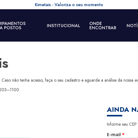
Kimetais - Valoriza o seu momento
UIPAMENTOS
ONDE
INSTITUCIONAL
NOTÍ
RA POSTOS
ENCONTRAR
is
. Caso não tenha acesso, faça o seu cadastro e aguarde a análise da nossa e
3203–1100
.
AINDA 
Informe seu CEP e
E-mail
*