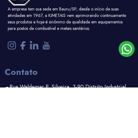
A empresa tem sua sede em Bauru/SP, desde o início de suas
atividades em 1967, a KIMETAIS vem aprimorando continuamente
seus produtos e hoje é sinônimo de qualidade em equipamentos
para postos de combustível e metais sanitários.
Contato
Rua Waldemar P. Silveira, 3-90 Distrito Industrial
Bauru - SP
(14) 3203-1100
(14) 99156-6162
comercial.adm@kimetais.com.br